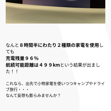
８時間半にわたり２種類の家電を使用
なんと
し
ても
充電残量９６％
航続可能距離は４９９km
という結果が出まし
た！！
これなら、出先で小物家電を使いつつキャンプやドライ
ブ旅行・・・
なんて妄想も膨らみませんか？