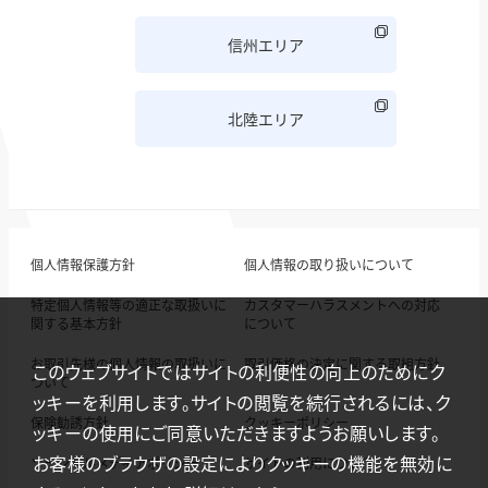
信州エリア
北陸エリア
個人情報保護方針
個人情報の取り扱いについて
特定個人情報等の適正な取扱いに
カスタマーハラスメントへの対応
関する基本方針
について
お取引先様の個人情報の取扱いに
取引価格の決定に関する取組方針
このウェブサイトではサイトの利便性の向上のためにク
ついて
ッキーを利用します。サイトの閲覧を続行されるには、ク
保険勧誘方針
クッキーポリシー
ッキーの使用にご同意いただきますようお願いします。
お客様のブラウザの設定によりクッキーの機能を無効に
ソーシャルメディアポリシー
サイトの利用について