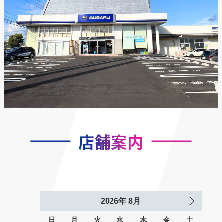
店舗案内
2026
年
8月
日
月
火
水
木
金
土