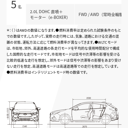
5
名
2.0L DOHC 直噴＋
FWD / AWD（常時全輪駆
モーター（e-BOXER）
＊：（ ）はAWDの数値になります。●燃料消費率は定められた試験条件のもと
での数値です。したがって、実際の走行時には、気象、道路における交通の混
雑の状態、運転方法に応じて燃料消費率が異なってきます。●WLTCモード
は、市街地、郊外、高速道路の各走行モードを平均的な使用時間配分で構成
した国際的な走行モードです。市街地モードは信号や渋滞等の影響を受ける
比較的低速な走行を想定し、郊外モードは信号や渋滞等の影響をあまり受け
ない走行を想定、高速道路モードは高速道路等での走行を想定しています。
●燃料消費率はインテリジェントモード時の数値です。