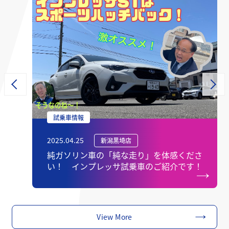
試乗車情報
2025.04.25
新潟黒埼店
純ガソリン車の「純な走り」を体感くださ
い！ インプレッサ試乗車のご紹介です！
View More