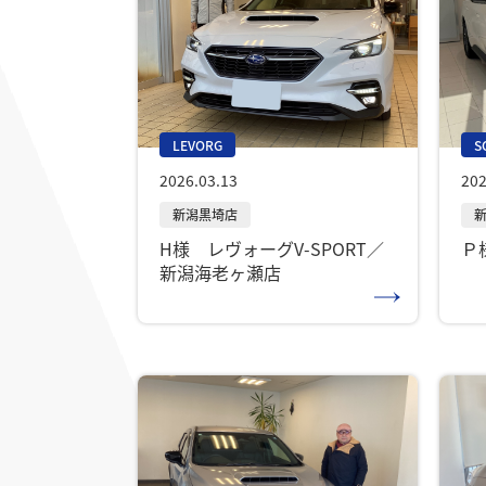
LEVORG
S
2026.03.13
202
H様 レヴォーグV-SPORT／
Ｐ
新潟海老ヶ瀬店