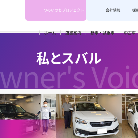
一つのいのちプロジェクト
会社情報
採
ホーム
店舗
案内
新車・
試乗車
中古車
下越地区
上越地区
スタッフブログ
私とスバル
各店舗のスタッフがカーライフや
wner's Voi
埼店
新発田店
上越藤巻
耳寄り情報を配信しています。
田店
車検
メンテナンス
和橋店
RK新潟亀田
カースポ