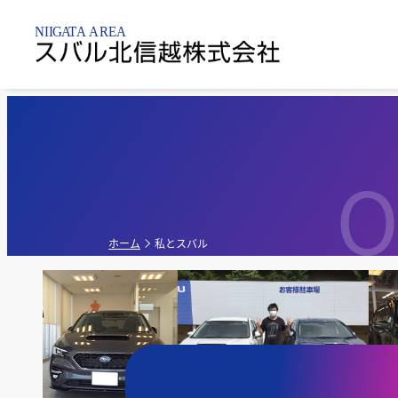
新潟市内
乗用車
点検整備・
パーツ
O
新潟黒
新車販売店
軽自動車
新潟亀
点検
ホーム
私とスバル
新潟昭
中古車販売店
G-PA
新車・中古車販
売店