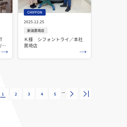
CHIFFON
2025.12.25
T
Ｋ様 シフォントライ／本社
n /
黒埼店
...
1
2
3
4
5