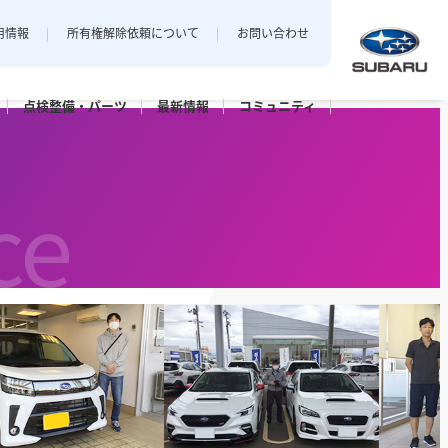
用情報
所有権解除依頼について
お問い合わせ
点検整備・
パーツ
最新
情報
コミュニティ
中越地区
私とスバル
新潟エリアでおクルマをご購入
ce
店
三条店
されたお客様のフォトギャラリー。
長岡店
パーツ
点検パック・
保証延長プラン
ット上越
カースポット長岡
六日町店