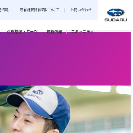
用情報
所有権解除依頼について
お問い合わせ
点検整備・
パーツ
最新
情報
コミュニティ
中越地区
私とスバル
新潟エリアでおクルマをご購入
店
三条店
されたお客様のフォトギャラリー。
長岡店
パーツ
点検パック・
保証延長プラン
ット上越
カースポット長岡
六日町店