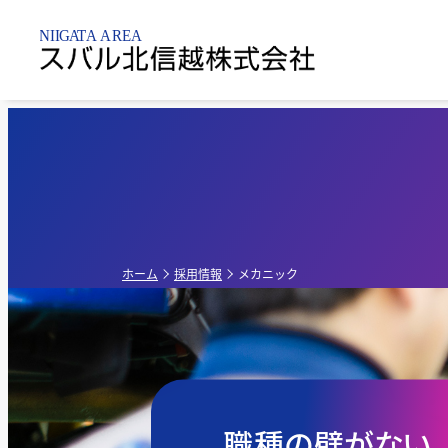
新潟市内
乗用車
点検整備・
パーツ
新潟黒
新車販売店
軽自動車
新潟亀
点検
ホーム
採用情報
メカニック
新潟昭
中古車販売店
G-PA
新車・中古車販
職種の壁がない
売店