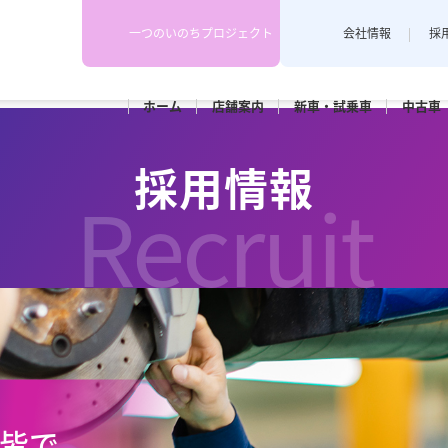
一つのいのちプロジェクト
会社情報
採
ホーム
店舗
案内
新車・
試乗車
中古車
下越地区
上越地区
スタッフブログ
採用情報
各店舗のスタッフがカーライフや
Recruit
埼店
新発田店
上越藤巻
耳寄り情報を配信しています。
田店
車検
メンテナンス
和橋店
RK新潟亀田
カースポ
、皆で