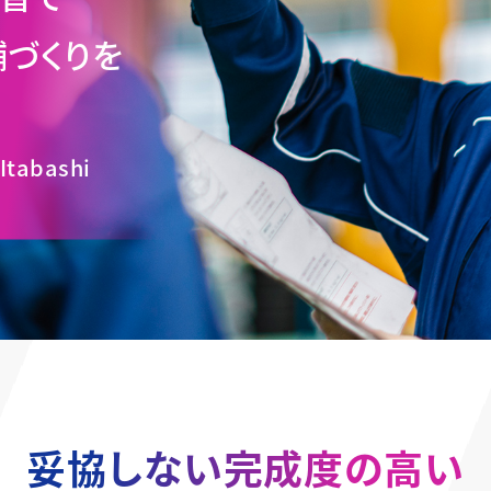
づくりを
 Itabashi
妥協しない完成度の高い