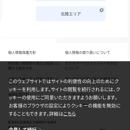
北陸エリア
個人情報保護方針
個人情報の取り扱いについて
特定個人情報等の適正な取扱いに
カスタマーハラスメントへの対応
関する基本方針
について
お取引先様の個人情報の取扱いに
取引価格の決定に関する取組方針
このウェブサイトではサイトの利便性の向上のためにク
ついて
ッキーを利用します。サイトの閲覧を続行されるには、ク
保険勧誘方針
クッキーポリシー
ッキーの使用にご同意いただきますようお願いします。
お客様のブラウザの設定によりクッキーの機能を無効に
ソーシャルメディアポリシー
サイトの利用について
することもできます。詳細は
こちら
新潟県公安委員会 古物商許可証番号
第461030001069号
合意して続行