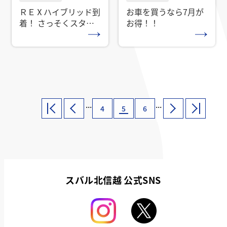
ＲＥⅩハイブリッド到
お車を買うなら7月が
着！ さっそくスタッ
お得！！
フのレポートです！
...
...
4
5
6
スバル北信越 公式SNS