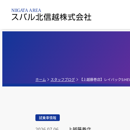
新潟市内
乗用車
点検整備・
パーツ
新潟黒
新車販売店
軽自動車
新潟亀
点検
ホーム
スタッフブログ
【上越藤巻店】レイバックS:H
新潟昭
中古車販売店
G-PA
試乗車情報
新車・中古車販
売店
2026.07.06
上越藤巻店