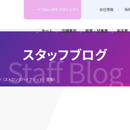
一つのいのちプロジェクト
会社情報
採
ホーム
店舗
案内
新車・
試乗車
中古車
下越地区
上越地区
スタッフブログ
スタッフブログ
各店舗のスタッフがカーライフや
Staff Blog
埼店
新発田店
上越藤巻
耳寄り情報を配信しています。
田店
車検
メンテナンス
EV（ストロングハイブリッド）登場‼
和橋店
RK新潟亀田
カースポ