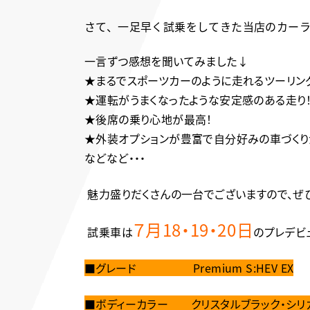
さて、一足早く試乗をしてきた当店のカー
一言ずつ感想を聞いてみました↓
★まるでスポーツカーのように走れるツーリン
★運転がうまくなったような安定感のある走り
★後席の乗り心地が最高！
★外装オプションが豊富で自分好みの車づくり
などなど・・・
魅力盛りだくさんの一台でございますので、ぜ
７月
18
・
19
・
20
日
試乗車は
のプレデビ
■グレード Premium S:HEV EX
■ボディーカラー クリスタルブラック・シリ