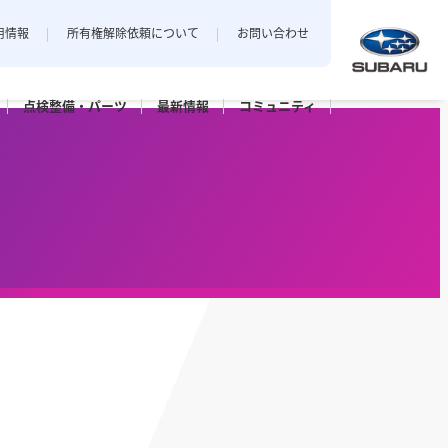
用情報
所有権解除依頼について
お問い合わせ
点検整備・
パーツ
最新
情報
コミュニティ
中越地区
私とスバル
新潟エリアでおクルマをご購入
店
三条店
されたお客様のフォトギャラリー。
長岡店
パーツ
点検パック・
保証延長プラン
ット上越
カースポット長岡
六日町店