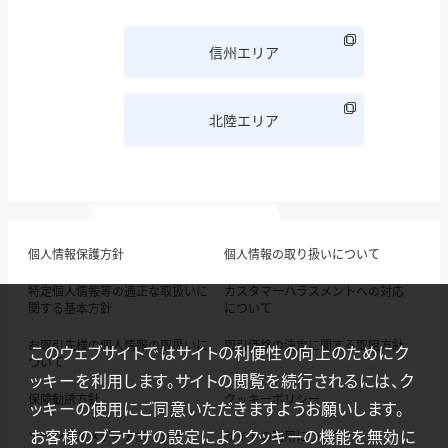
信州エリア
北陸エリア
個人情報保護方針
個人情報の取り扱いについて
特定個人情報等の適正な取扱いに
カスタマーハラスメントへの対応
関する基本方針
について
お取引先様の個人情報の取扱いに
取引価格の決定に関する取組方針
このウェブサイトではサイトの利便性の向上のためにク
ついて
ッキーを利用します。サイトの閲覧を続行されるには、ク
保険勧誘方針
クッキーポリシー
ッキーの使用にご同意いただきますようお願いします。
お客様のブラウザの設定によりクッキーの機能を無効に
ソーシャルメディアポリシー
サイトの利用について