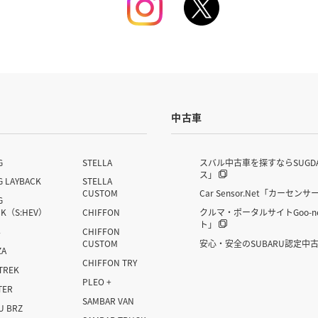
中古車
G
STELLA
スバル中古車を探すならSUGD
ス」
G LAYBACK
STELLA
CUSTOM
Car Sensor.Net「カーセンサ
G
CK（S:HEV）
CHIFFON
クルマ・ポータルサイトGoo-n
ト」
4
CHIFFON
CUSTOM
安心・安全のSUBARU認定中
ZA
CHIFFON TRY
TREK
PLEO +
TER
SAMBAR VAN
U BRZ