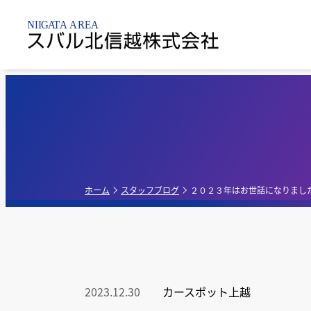
新潟市内
乗用車
点検整備・
パーツ
新潟黒
新車販売店
軽自動車
新潟亀
点検
ホーム
スタッフブログ
２０２３年はお世話になりまし
新潟昭
中古車販売店
G-PA
新車・中古車販
2023.12.30
カースポット上越
売店