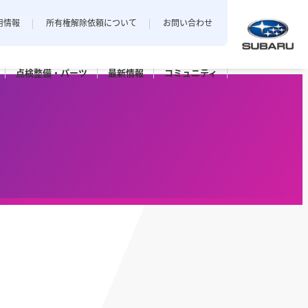
用情報
所有権解除依頼について
お問い合わせ
点検整備・
パーツ
最新
情報
コミュニティ
中越地区
私とスバル
新潟エリアでおクルマをご購入
店
三条店
されたお客様のフォトギャラリー。
長岡店
パーツ
点検パック・
保証延長プラン
ット上越
カースポット長岡
六日町店