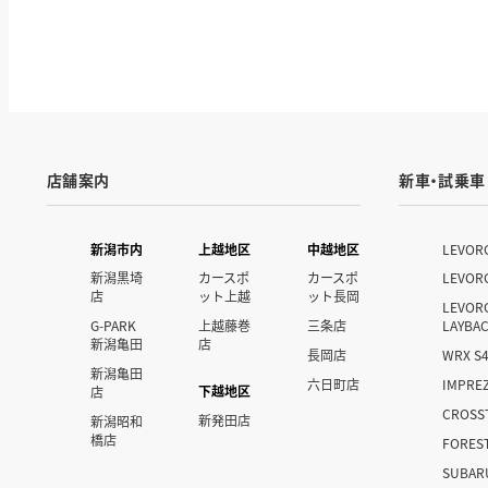
店舗案内
新車・試乗車
新潟市内
上越地区
中越地区
LEVOR
新潟黒埼
カースポ
カースポ
LEVOR
店
ット上越
ット長岡
LEVOR
G-PARK
上越藤巻
三条店
LAYBA
新潟亀田
店
長岡店
WRX S
新潟亀田
六日町店
IMPRE
下越地区
店
CROSS
新発田店
新潟昭和
橋店
FORES
SUBAR