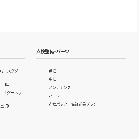
点検整備・パーツ
AS「スグダ
点検
車検
ー」
メンテナンス
et「グーネッ
パーツ
点検パック・保証延長プラン
古車