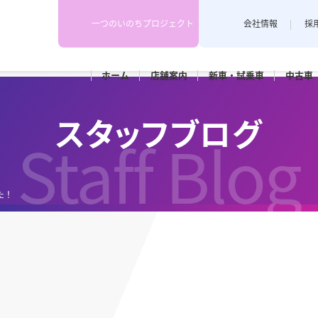
一つのいのちプロジェクト
会社情報
採
ホーム
店舗
案内
新車・
試乗車
中古車
下越地区
上越地区
スタッフブログ
スタッフブログ
各店舗のスタッフがカーライフや
Staff Blog
埼店
新発田店
上越藤巻
耳寄り情報を配信しています。
田店
車検
メンテナンス
た！
和橋店
RK新潟亀田
カースポ