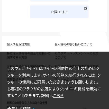
北陸エリア
個人情報保護方針
個人情報の取り扱いについて
特定個人情報等の適正な取扱いに
カスタマーハラスメントへの対応
関する基本方針
について
お取引先様の個人情報の取扱いに
取引価格の決定に関する取組方針
このウェブサイトではサイトの利便性の向上のためにク
ついて
ッキーを利用します。サイトの閲覧を続行されるには、ク
保険勧誘方針
クッキーポリシー
ッキーの使用にご同意いただきますようお願いします。
お客様のブラウザの設定によりクッキーの機能を無効に
ソーシャルメディアポリシー
サイトの利用について
することもできます。詳細は
こちら
新潟県公安委員会 古物商許可証番号
第461030001069号
合意して続行