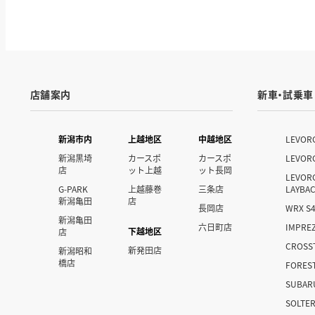
店舗案内
新車・試乗車
新潟市内
上越地区
中越地区
LEVOR
新潟黒埼
カースポ
カースポ
LEVOR
店
ット上越
ット長岡
LEVOR
G-PARK
上越藤巻
三条店
LAYBA
新潟亀田
店
長岡店
WRX S
新潟亀田
六日町店
IMPRE
下越地区
店
CROSS
新発田店
新潟昭和
橋店
FORES
SUBAR
SOLTE