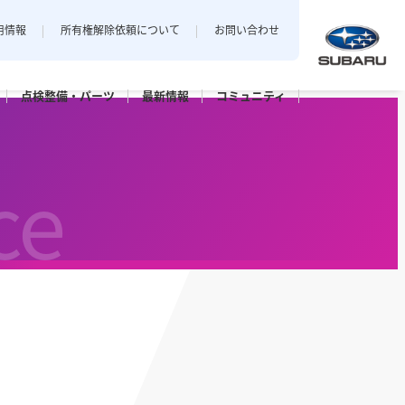
用情報
所有権解除依頼について
お問い合わせ
点検整備・
パーツ
最新
情報
コミュニティ
中越地区
私とスバル
新潟エリアでおクルマをご購入
ce
店
三条店
されたお客様のフォトギャラリー。
長岡店
パーツ
点検パック・
保証延長プラン
ット上越
カースポット長岡
六日町店