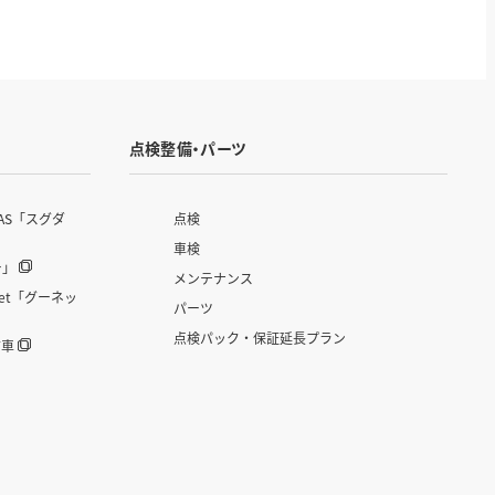
点検整備・パーツ
AS「スグダ
点検
車検
ー」
メンテナンス
et「グーネッ
パーツ
点検パック・保証延長プラン
古車