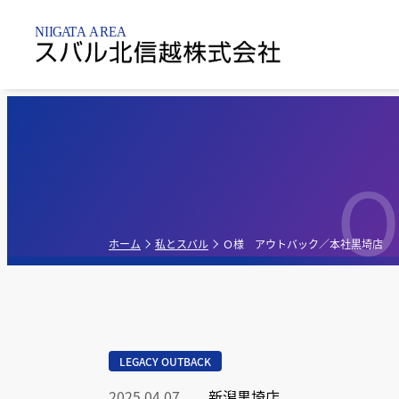
新潟市内
乗用車
点検整備・
パーツ
O
新潟黒
新車販売店
軽自動車
新潟亀
点検
ホーム
私とスバル
Ｏ様 アウトバック／本社黒埼店
新潟昭
中古車販売店
G-PA
LEGACY OUTBACK
新車・中古車販
売店
2025.04.07
新潟黒埼店