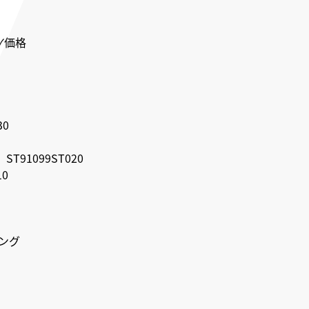
✓価格
30
T91099ST020
0
ング