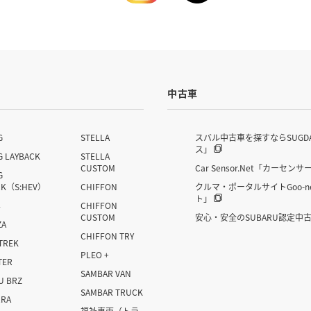
中古車
G
STELLA
スバル中古車を探すならSUGD
ス」
G LAYBACK
STELLA
CUSTOM
Car Sensor.Net「カーセンサ
G
CK（S:HEV）
CHIFFON
クルマ・ポータルサイトGoo-n
ト」
4
CHIFFON
CUSTOM
安心・安全のSUBARU認定中
ZA
CHIFFON TRY
TREK
PLEO +
TER
SAMBAR VAN
U BRZ
SAMBAR TRUCK
RRA
福祉車両
（トラ