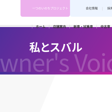
一つのいのちプロジェクト
会社情報
採
ホーム
店舗
案内
新車・
試乗車
中古車
下越地区
上越地区
スタッフブログ
私とスバル
各店舗のスタッフがカーライフや
wner's Voi
埼店
新発田店
上越藤巻
耳寄り情報を配信しています。
田店
車検
メンテナンス
和橋店
RK新潟亀田
カースポ