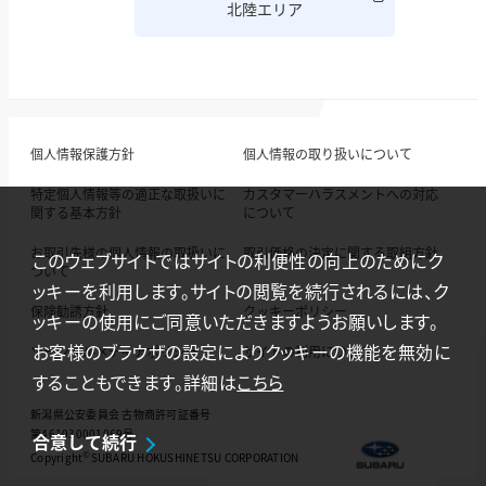
北陸エリア
個人情報保護方針
個人情報の取り扱いについて
特定個人情報等の適正な取扱いに
カスタマーハラスメントへの対応
関する基本方針
について
お取引先様の個人情報の取扱いに
取引価格の決定に関する取組方針
このウェブサイトではサイトの利便性の向上のためにク
ついて
ッキーを利用します。サイトの閲覧を続行されるには、ク
保険勧誘方針
クッキーポリシー
ッキーの使用にご同意いただきますようお願いします。
お客様のブラウザの設定によりクッキーの機能を無効に
ソーシャルメディアポリシー
サイトの利用について
することもできます。詳細は
こちら
新潟県公安委員会 古物商許可証番号
第461030001069号
合意して続行
©
Copyright
SUBARU HOKUSHINETSU CORPORATION