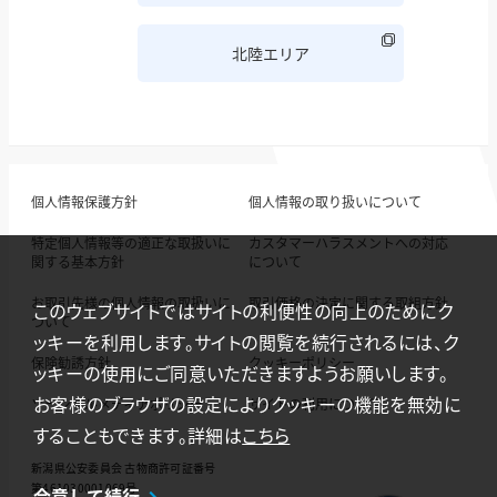
北陸エリア
個人情報保護方針
個人情報の取り扱いについて
特定個人情報等の適正な取扱いに
カスタマーハラスメントへの対応
関する基本方針
について
お取引先様の個人情報の取扱いに
取引価格の決定に関する取組方針
このウェブサイトではサイトの利便性の向上のためにク
ついて
ッキーを利用します。サイトの閲覧を続行されるには、ク
保険勧誘方針
クッキーポリシー
ッキーの使用にご同意いただきますようお願いします。
お客様のブラウザの設定によりクッキーの機能を無効に
ソーシャルメディアポリシー
サイトの利用について
することもできます。詳細は
こちら
新潟県公安委員会 古物商許可証番号
第461030001069号
合意して続行