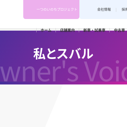
一つのいのちプロジェクト
会社情報
採
ホーム
店舗
案内
新車・
試乗車
中古車
下越地区
上越地区
スタッフブログ
私とスバル
各店舗のスタッフがカーライフや
wner's Voi
埼店
新発田店
上越藤巻
耳寄り情報を配信しています。
田店
車検
メンテナンス
和橋店
RK新潟亀田
カースポ