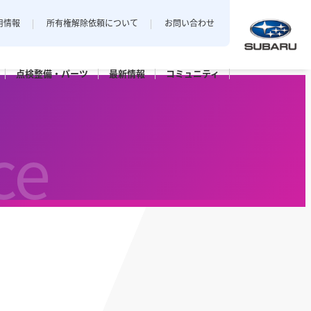
用情報
所有権解除依頼について
お問い合わせ
点検整備・
パーツ
最新
情報
コミュニティ
中越地区
私とスバル
新潟エリアでおクルマをご購入
ce
店
三条店
されたお客様のフォトギャラリー。
長岡店
パーツ
点検パック・
保証延長プラン
ット上越
カースポット長岡
六日町店