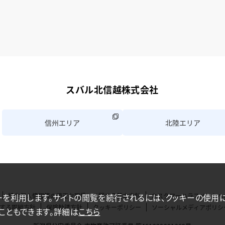
スバル北信越株式会社
信州エリア
北陸エリア
特定個人情報等の適正な取扱いに関する基本方針
カスタマーハラスメントへ
ーを利用します。サイトの閲覧を続行されるには、クッキーの使用
する取組方針
保険勧誘方針
クッキーポリシー
ソーシャルメディアポリシ
こともできます。詳細は
こちら