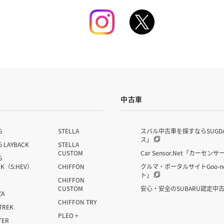
中古車
G
STELLA
スバル中古車を探すならSUGD
ス」
G LAYBACK
STELLA
CUSTOM
Car Sensor.Net「カーセンサ
G
CK（S:HEV）
CHIFFON
クルマ・ポータルサイトGoo-n
ト」
4
CHIFFON
CUSTOM
安心・安全のSUBARU認定中
ZA
CHIFFON TRY
TREK
PLEO +
TER