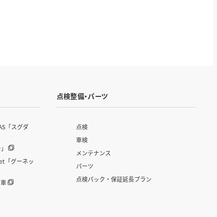
点検整備・パーツ
AS「スグダ
点検
車検
ー」
メンテナンス
et「グーネッ
パーツ
点検パック・保証延長プラン
古車