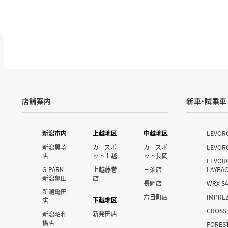
店舗案内
新車・試乗車
新潟市内
上越地区
中越地区
LEVOR
新潟黒埼
カースポ
カースポ
LEVOR
店
ット上越
ット長岡
LEVOR
G-PARK
上越藤巻
三条店
LAYBA
新潟亀田
店
長岡店
WRX S
新潟亀田
六日町店
IMPRE
下越地区
店
CROSS
新発田店
新潟昭和
橋店
FORES