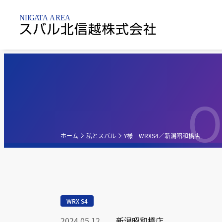
新潟市内
乗用車
点検整備・
パーツ
O
新潟黒
新車販売店
軽自動車
新潟亀
点検
ホーム
私とスバル
Y様 WRXS4／新潟昭和橋店
新潟昭
中古車販売店
G-PA
WRX S4
新車・中古車販
売店
2024.05.12
新潟昭和橋店