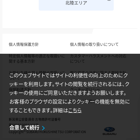
北陸エリア
個人情報保護方針
個人情報の取り扱いについて
特定個人情報等の適正な取扱いに
カスタマーハラスメントへの対応
関する基本方針
について
お取引先様の個人情報の取扱いに
取引価格の決定に関する取組方針
このウェブサイトではサイトの利便性の向上のためにク
ついて
ッキーを利用します。サイトの閲覧を続行されるには、ク
保険勧誘方針
クッキーポリシー
ッキーの使用にご同意いただきますようお願いします。
お客様のブラウザの設定によりクッキーの機能を無効に
ソーシャルメディアポリシー
サイトの利用について
することもできます。詳細は
こちら
新潟県公安委員会 古物商許可証番号
第461030001069号
合意して続行
©
Copyright
SUBARU HOKUSHINETSU CORPORATION