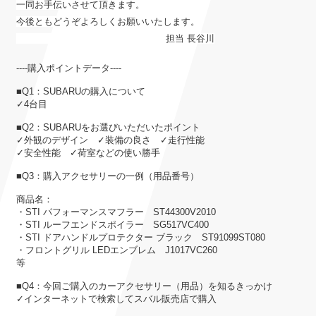
一同お手伝いさせて頂きます。
今後ともどうぞよろしくお願いいたします。
担当 長谷川
----購入ポイントデータ----
■Q1：SUBARUの購入について
✓4台目
■Q2：SUBARUをお選びいただいたポイント
✓外観のデザイン ✓装備の良さ ✓走行性能
✓安全性能 ✓荷室などの使い勝手
■Q3：購入アクセサリーの一例（用品番号）
商品名：
・STI パフォーマンスマフラー ST44300V2010
・STI ルーフエンドスポイラー SG517VC400
・STI ドアハンドルプロテクター ブラック ST91099ST080
・フロントグリル LEDエンブレム J1017VC260
等
■Q4：今回ご購入のカーアクセサリー（用品）を知るきっかけ
✓インターネットで検索してスバル販売店で購入