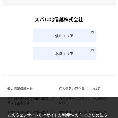
スバル北信越株式会社
信州エリア
北陸エリア
個人情報保護方針
個人情報の取り扱いについて
特定個人情報等の適正な取扱いに
カスタマーハラスメントへの対応
関する基本方針
について
お取引先様の個人情報の取扱いに
取引価格の決定に関する取組方針
このウェブサイトではサイトの利便性の向上のためにク
ついて