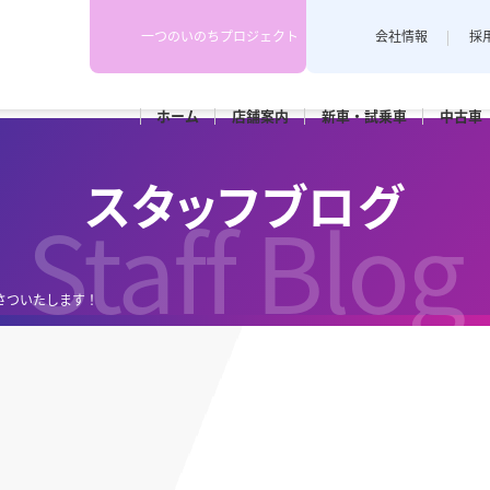
一つのいのちプロジェクト
会社情報
採
ホーム
店舗
案内
新車・
試乗車
中古車
下越地区
上越地区
スタッフブログ
スタッフブログ
各店舗のスタッフがカーライフや
Staff Blog
埼店
新発田店
上越藤巻
耳寄り情報を配信しています。
田店
車検
メンテナンス
さついたします！
和橋店
RK新潟亀田
カースポ