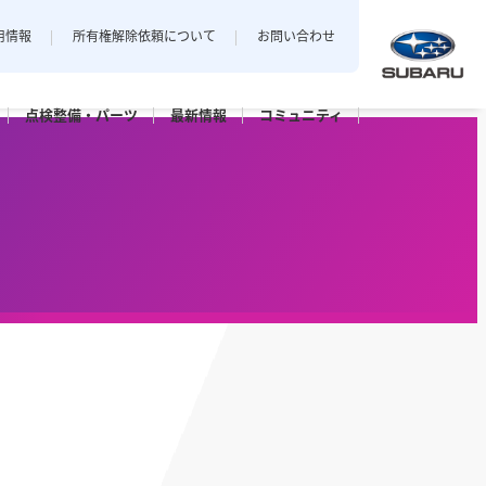
用情報
所有権解除依頼について
お問い合わせ
点検整備・
パーツ
最新
情報
コミュニティ
中越地区
私とスバル
新潟エリアでおクルマをご購入
店
三条店
されたお客様のフォトギャラリー。
長岡店
パーツ
点検パック・
保証延長プラン
ット上越
カースポット長岡
六日町店