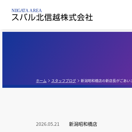
新潟市内
乗用車
点検整備・
パーツ
新潟黒
新車販売店
軽自動車
新潟亀
点検
ホーム
スタッフブログ
新潟昭和橋店の新店長がごあい
新潟昭
中古車販売店
G-PA
新車・中古車販
2026.05.21
新潟昭和橋店
売店