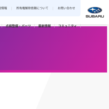
用情報
所有権解除依頼について
お問い合わせ
点検整備・
パーツ
最新
情報
コミュニティ
中越地区
私とスバル
新潟エリアでおクルマをご購入
店
三条店
されたお客様のフォトギャラリー。
長岡店
パーツ
点検パック・
保証延長プラン
ット上越
カースポット長岡
六日町店