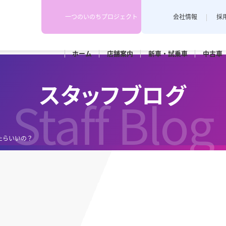
一つのいのちプロジェクト
会社情報
採
ホーム
店舗
案内
新車・
試乗車
中古車
下越地区
上越地区
スタッフブログ
スタッフブログ
各店舗のスタッフがカーライフや
Staff Blog
埼店
新発田店
上越藤巻
耳寄り情報を配信しています。
田店
車検
メンテナンス
たらいいの？
和橋店
RK新潟亀田
カースポ