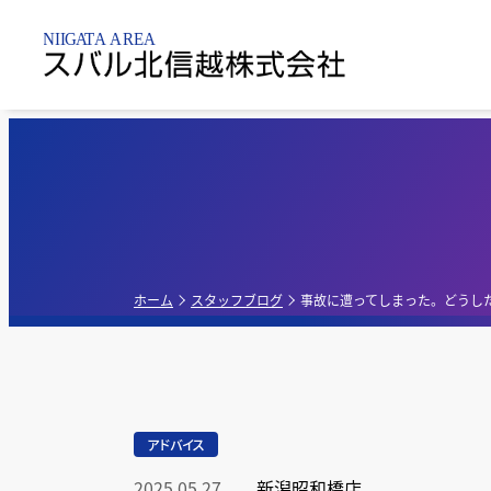
新潟市内
乗用車
点検整備・
パーツ
新潟黒
新車販売店
軽自動車
新潟亀
点検
ホーム
スタッフブログ
事故に遭ってしまった。どうし
新潟昭
中古車販売店
G-PA
アドバイス
新車・中古車販
売店
2025.05.27
新潟昭和橋店