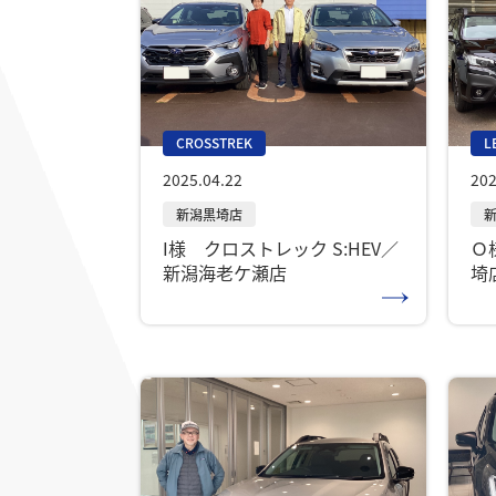
CROSSTREK
L
2025.04.22
202
I様 クロストレック S:HEV／
Ｏ
新潟海老ケ瀬店
埼