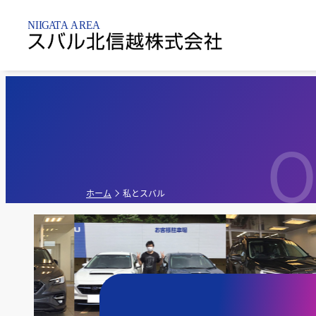
新潟市内
乗用車
点検整備・
パーツ
O
新潟黒
新車販売店
軽自動車
新潟亀
点検
ホーム
私とスバル
新潟昭
中古車販売店
G-PA
新車・中古車販
売店