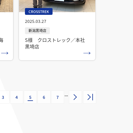
CROSSTREK
2025.03.27
海
S様 クロストレック／本社
黒埼店
...
3
4
5
6
7