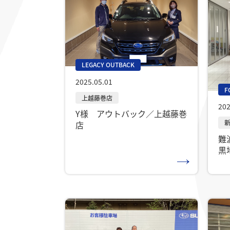
LEGACY OUTBACK
2025.05.01
F
202
Y様 アウトバック／上越藤巻
店
難
黒