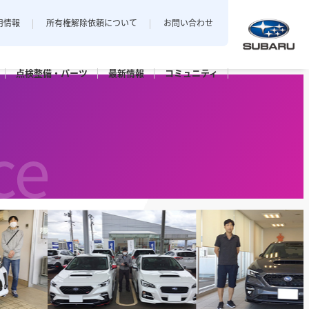
用情報
所有権解除依頼について
お問い合わせ
点検整備・
パーツ
最新
情報
コミュニティ
中越地区
私とスバル
新潟エリアでおクルマをご購入
ce
店
三条店
されたお客様のフォトギャラリー。
長岡店
パーツ
点検パック・
保証延長プラン
ット上越
カースポット長岡
六日町店