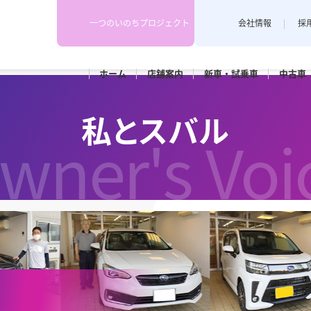
一つのいのちプロジェクト
会社情報
採
ホーム
店舗
案内
新車・
試乗車
中古車
下越地区
上越地区
スタッフブログ
私とスバル
各店舗のスタッフがカーライフや
wner's Voi
埼店
新発田店
上越藤巻
耳寄り情報を配信しています。
田店
車検
メンテナンス
和橋店
RK新潟亀田
カースポ