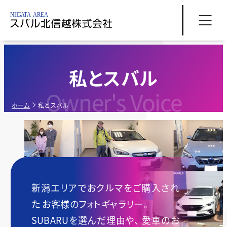
私とスバル
Owner's Voice
ホーム
私とスバル
新潟エリアでおクルマをご購入され
た
お客様のフォトギャラリー。
SUBARUを選んだ理由や、
愛車のお