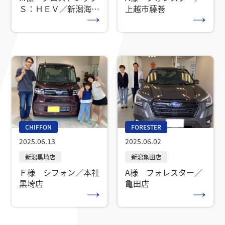
Ｓ：ＨＥＶ／新潟海老
上越市藤巻
ヶ瀬店
CHIFFON
FORESTER
2025.06.13
2025.06.02
Ｆ様 シフォン／本社
A様 フォレスター／
黒埼店
亀田店