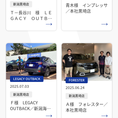
青木様 インプレッサ
／本社黒埼店
Ｔ－長谷川 様 ＬＥ
ＧＡＣＹ ＯＵＴＢＡ
ＣＫ ／新潟海老ヶ瀬
店
LEGACY OUTBACK
FORESTER
2025.07.03
2025.06.24
Ｆ様 LEGACY
Ａ様 フォレスター／
OUTBACK／新潟海老
本社黒埼店
ケ瀬店