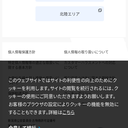
北陸エリア
個人情報保護方針
個人情報の取り扱いについて
特定個人情報等の適正な取扱いに
カスタマーハラスメントへの対応
関する基本方針
について
お取引先様の個人情報の取扱いに
取引価格の決定に関する取組方針
このウェブサイトではサイトの利便性の向上のためにク
ついて
ッキーを利用します。サイトの閲覧を続行されるには、ク
保険勧誘方針
クッキーポリシー
ッキーの使用にご同意いただきますようお願いします。
お客様のブラウザの設定によりクッキーの機能を無効に
ソーシャルメディアポリシー
サイトの利用について
することもできます。詳細は
こちら
新潟県公安委員会 古物商許可証番号
第461030001069号
合意して続行