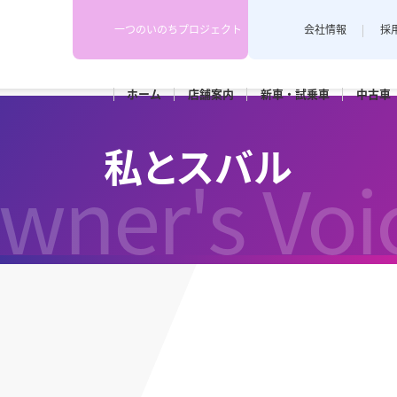
一つのいのちプロジェクト
会社情報
採
ホーム
店舗
案内
新車・
試乗車
中古車
下越地区
上越地区
スタッフブログ
私とスバル
各店舗のスタッフがカーライフや
wner's Voi
埼店
新発田店
上越藤巻
耳寄り情報を配信しています。
田店
車検
メンテナンス
和橋店
RK新潟亀田
カースポ