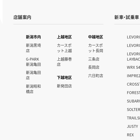
店舗案内
新車・試乗車
新潟市内
上越地区
中越地区
LEVOR
新潟黒埼
カースポ
カースポ
LEVOR
店
ット上越
ット長岡
LEVOR
G-PARK
上越藤巻
三条店
LAYBA
新潟亀田
店
長岡店
WRX S
新潟亀田
六日町店
IMPRE
下越地区
店
CROSS
新発田店
新潟昭和
橋店
FORES
SUBAR
SOLTE
TRAIL
JUSTY
REX