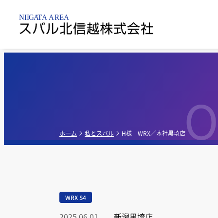
新潟市内
乗用車
点検整備・
パーツ
O
新潟黒
新車販売店
軽自動車
新潟亀
点検
ホーム
私とスバル
H様 WRX／本社黒埼店
新潟昭
中古車販売店
G-PA
WRX S4
新車・中古車販
売店
2025.06.01
新潟黒埼店