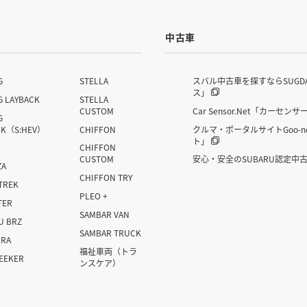
中古車
G
STELLA
スバル中古車を探すならSUGD
ス」
G LAYBACK
STELLA
CUSTOM
Car Sensor.Net「カーセンサ
G
CK（S:HEV）
CHIFFON
クルマ・ポータルサイトGoo-n
ト」
4
CHIFFON
CUSTOM
安心・安全のSUBARU認定中
ZA
CHIFFON TRY
TREK
PLEO +
TER
SAMBAR VAN
U BRZ
SAMBAR TRUCK
RRA
福祉車両
（トラ
SEEKER
ンスケア）