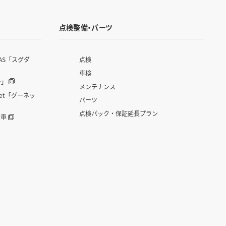
点検整備・パーツ
AS「スグダ
点検
車検
ー」
メンテナンス
et「グーネッ
パーツ
点検パック・保証延長プラン
古車