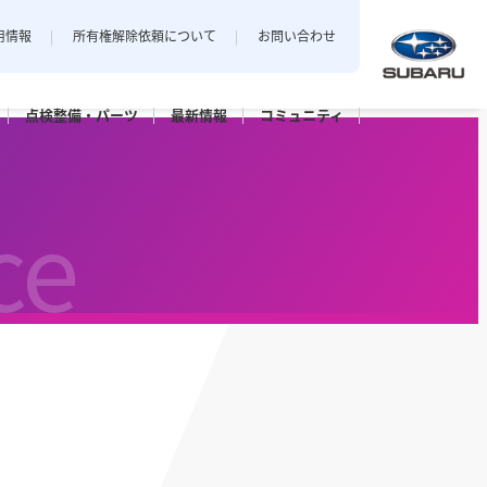
用情報
所有権解除依頼について
お問い合わせ
点検整備・
パーツ
最新
情報
コミュニティ
中越地区
私とスバル
新潟エリアでおクルマをご購入
ce
店
三条店
されたお客様のフォトギャラリー。
長岡店
パーツ
点検パック・
保証延長プラン
ット上越
カースポット長岡
六日町店