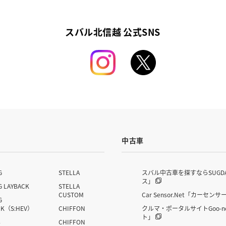
スバル北信越 公式SNS
中古車
G
STELLA
スバル中古車を探すならSUGD
ス」
G LAYBACK
STELLA
CUSTOM
Car Sensor.Net「カーセンサ
G
CK（S:HEV）
CHIFFON
クルマ・ポータルサイトGoo-n
ト」
4
CHIFFON