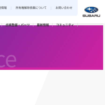
用情報
所有権解除依頼について
お問い合わせ
点検整備・
パーツ
最新
情報
コミュニティ
中越地区
私とスバル
新潟エリアでおクルマをご購入
ce
店
三条店
されたお客様のフォトギャラリー。
長岡店
パーツ
点検パック・
保証延長プラン
ット上越
カースポット長岡
六日町店