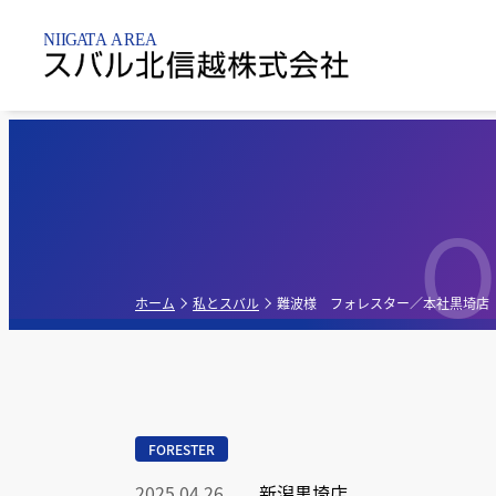
新潟市内
乗用車
点検整備・
パーツ
O
新潟黒
新車販売店
軽自動車
新潟亀
点検
ホーム
私とスバル
難波様 フォレスター／本社黒埼店
新潟昭
中古車販売店
G-PA
FORESTER
新車・中古車販
売店
2025.04.26
新潟黒埼店