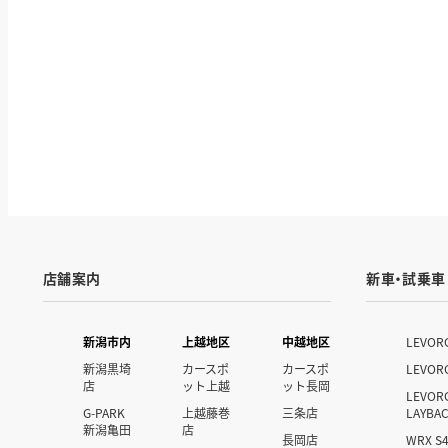
店舗案内
新車・試乗車
新潟市内
上越地区
中越地区
LEVOR
新潟黒埼
カースポ
カースポ
LEVOR
店
ット上越
ット長岡
LEVOR
G-PARK
上越藤巻
三条店
LAYBA
新潟亀田
店
長岡店
WRX S