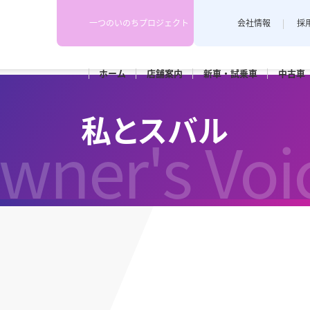
一つのいのちプロジェクト
会社情報
採
ホーム
店舗
案内
新車・
試乗車
中古車
下越地区
上越地区
スタッフブログ
私とスバル
各店舗のスタッフがカーライフや
wner's Voi
埼店
新発田店
上越藤巻
耳寄り情報を配信しています。
田店
車検
メンテナンス
和橋店
RK新潟亀田
カースポ