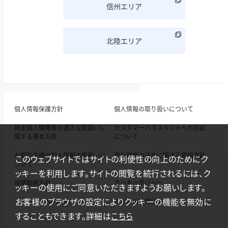
信州エリア
北陸エリア
個人情報保護方針
個人情報の取り扱いについて
特定個人情報等の適正な取扱いに
カスタマーハラスメントへの対応
関する基本方針
について
お取引先様の個人情報の取扱いに
取引価格の決定に関する取組方針
このウェブサイトではサイトの利便性の向上のためにク
ついて
ッキーを利用します。サイトの閲覧を続行されるには、ク
保険勧誘方針
クッキーポリシー
ッキーの使用にご同意いただきますようお願いします。
お客様のブラウザの設定によりクッキーの機能を無効に
ソーシャルメディアポリシー
サイトの利用について
することもできます。詳細は
こちら